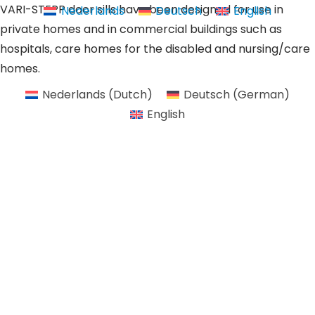
VARI-STEPP door sills have been designed for use in
Nederlands
Deutsch
English
private homes and in commercial buildings such as
hospitals, care homes for the disabled and nursing/care
homes.
Nederlands
(
Dutch
)
Deutsch
(
German
)
English